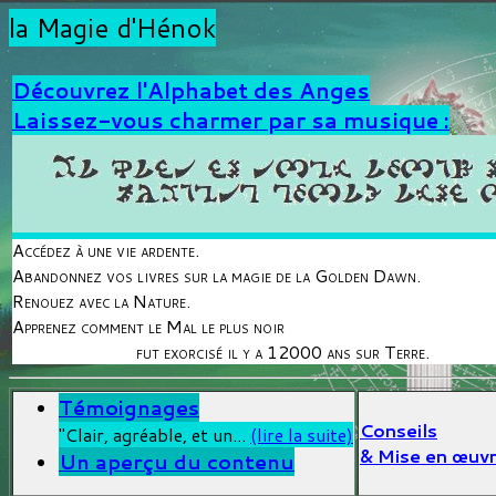
la Magie d'Hénok
Découvrez l'Alphabet des Anges
Laissez-vous charmer par sa musique :
Accédez à une vie ardente.
Abandonnez vos livres sur la magie de la Golden Dawn.
Renouez avec la Nature.
Apprenez comment le Mal le plus noir
fut exorcisé il y a 12000 ans sur Terre.
Témoignages
Conseils
"Clair, agréable, et un...
(lire la suite)
& Mise en œuv
Un aperçu du contenu